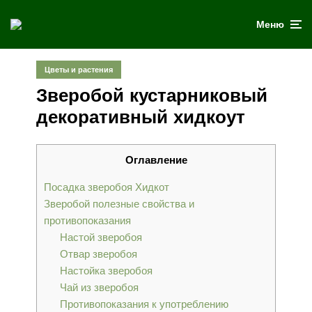
Меню
Цветы и растения
Зверобой кустарниковый
декоративный хидкоут
Оглавление
Посадка зверобоя Хидкот
Зверобой полезные свойства и
противопоказания
Настой зверобоя
Отвар зверобоя
Настойка зверобоя
Чай из зверобоя
Противопоказания к употреблению