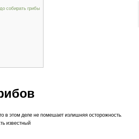
адо собирать грибы
рибов
то в этом деле не помешает излишняя осторожность.
ать известный