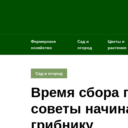
Фермерское
Сад и
Цветы и
хозяйство
огород
растения
Сад и огород
Время сбора г
советы начи
грибнику