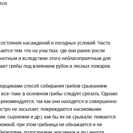
тся.
т состояния насаждений и погодных условий. Часто
тся тем, что на участках, где они ранее росли
лнотным и вследствие этого неблагоприятным для
ают грибы под влиянием рубок и лесных пожаров.
борщиками спо­соб собирания грибов срыванием
 все-таки, в основном грибы следует срезать. Однако
рекомендуется, так как они находятся в совершенно
ыстро не засыхает, повреждается на­секомыми,
ки, сыроежки и др.), как бы их не срывали, ломаются
ножкой, при этом грибница не обнажается и не
ерезовик, подосиновик, масленок и др.) иногда