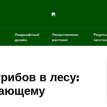
Ландшафтный
Лекарственные
Рецепт
дизайн
растения
заготов
рибов в лесу:
нающему