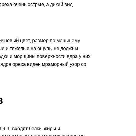
реха очень острые, а дикий вид
ричневый цвет, размер по меньшему
дые и тяжелые на ощупь, не должны
адки и морщины поверхности ядра у них
и ядра ореха виден мраморный узор со
в
3:4,9) входят белки, жиры и