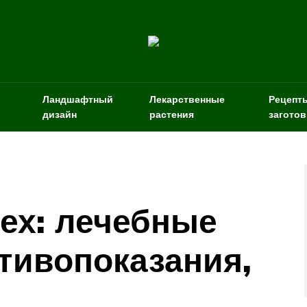
Ландшафтный
Лекарственные
Рецепт
дизайн
растения
заготов
ех: лечебные
отивопоказания,