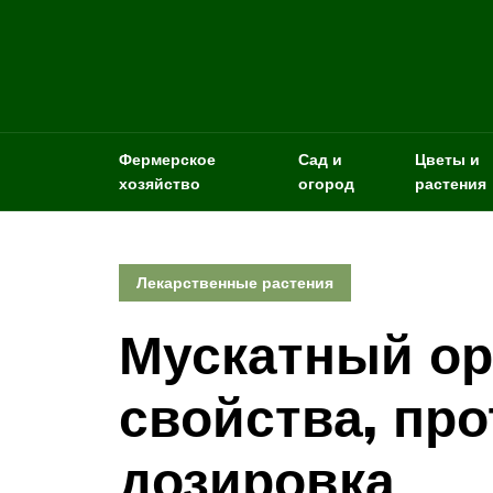
Фермерское
Сад и
Цветы и
хозяйство
огород
растения
Лекарственные растения
Мускатный ор
свойства, пр
дозировка