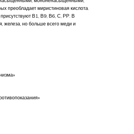
а насыщенными, мононенасыщенными,
ых преобладает миристиновая кислота.
рисутствуют В1, В9, В6, С, РР. В
я, железа, но больше всего меди и
анизма»
противопоказания»