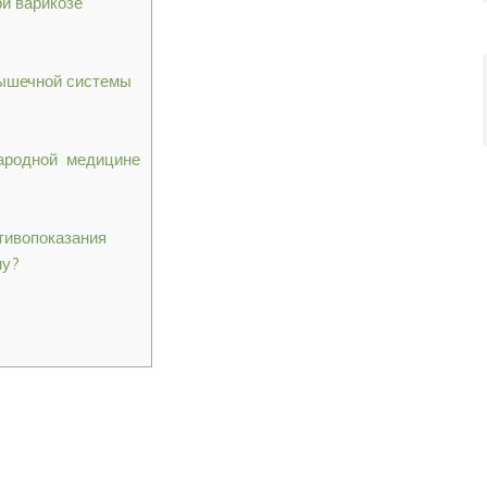
ри варикозе
мышечной системы
народной медицине
отивопоказания
му?