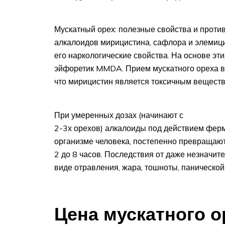
Мускатный орех: полезные свойства и прот
алкалоидов мирицистина, сафлора и элемици
его наркологические свойства. На основе эт
эйфоретик MMDA. Прием мускатного ореха в 
что мирицистин является токсичным веществ
При умеренных дозах (начинают с
2-3х орехов) алкалоиды под действием ферм
организме человека, постепенно превращаю
2 до 8 часов. Последствия от даже незначит
виде отравления, жара, тошноты, панической 
Цена мускатного о