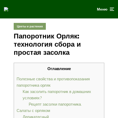
Меню
Цветы и растения
Папоротник Орляк:
технология сбора и
простая засолка
Оглавление
Полезные свойства и противопоказания
папоротника орляк
Как засолить папоротник в домашних
условиях?
Рецепт засолки папоротника.
Салаты с орляком
Деликатесный