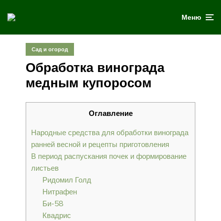
Меню
Сад и огород
Обработка винограда
медным купоросом
Оглавление
Народные средства для обработки винограда
ранней весной и рецепты приготовления
В период распускания почек и формирование
листьев
Ридомил Голд
Нитрафен
Би-58
Квадрис