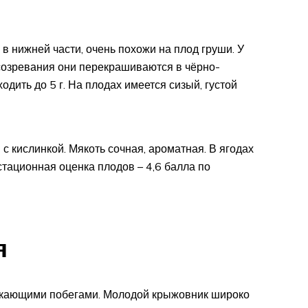
в нижней части, очень похожи на плод груши. У
 созревания они перекрашиваются в чёрно-
дить до 5 г. На плодах имеется сизый, густой
с кислинкой. Мякоть сочная, ароматная. В ягодах
стационная оценка плодов – 4,6 балла по
я
никающими побегами. Молодой крыжовник широко