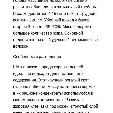
Голова массивная, но короткая, сильно
развита лобная доля и затылочный гребень.
В холке достигают 145 см, а обхват грудной
клетки – 220 см. Убойный выход у быков
старше 3-х лет – 65-70%. Мясо содержит
большое количество жира. Основной
недостаток – малый удельный вес мышечных
волокон.
Особенности разведения
Шотландская порода коров галловей
идеально подходит для пастбищного
содержания. Этот крупный рогатый скот
отлично набирает массу на твердых кормах –
в их рационе концентраты используются в
минимальных количествах. Развитая
жировая клетчатка под кожей и толстый слой
кудрявого меха защищают эту породу от