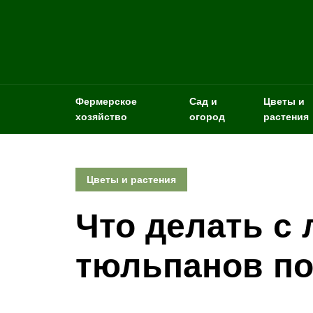
Фермерское
Сад и
Цветы и
хозяйство
огород
растения
Цветы и растения
Что делать с
тюльпанов по