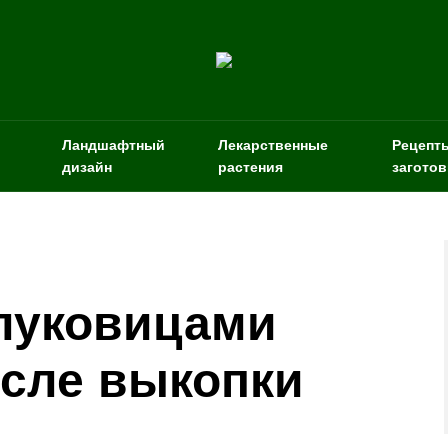
Ландшафтный
Лекарственные
Рецепт
дизайн
растения
заготов
 луковицами
сле выкопки