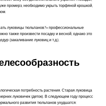
 уже промерз, необходимо укрыть торфяной крошкой,
ом.
ивать луковицы тюльпанов?» профессиональные
ожно также произвести посадку и весной, однако это
ур (закаливание луковиц и т.д.).
елесообразность
ологическая потребность растения. Старая луковица
черних луковичек (деток). В следующем году процесс
ормального развития тюльпанов ухудшатся: