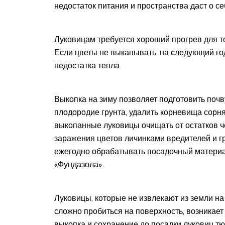
недостаток питания и пространства даст о с
Луковицам требуется хороший прогрев для то
Если цветы не выкапывать, на следующий год
недостатка тепла.
Выкопка на зиму позволяет подготовить почву
плодородие грунта, удалить корневища сорн
выкопанные луковицы очищать от остатков че
заражения цветов личинками вредителей и г
ежегодно обрабатывать посадочный материа
«Фундазола».
Луковицы, которые не извлекают из земли на
сложно пробиться на поверхность, возникае
выкопка и сохранение до посадки луковиц т