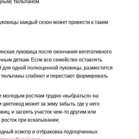
дным) тюльпаном.
ковицы каждый сезон может привести к таким
нская луковица после окончания вегетативного
нным деткам. Если все семейство оставлять
й для одной полноценной луковицы, разместится
м тюльпаны слабеют и перестают формировать
те молодым росткам трудно «выбраться» на
 цветовод может за зиму забыть, где у него
виц, и засеять участок чем-то другим или
 росток при вскапывании;
одный осмотр и отбраковка подпорченных