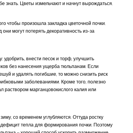
ебе знать. Цветы измельчают и начнут вырождаться.
го чтобы произошла закладка цветочной почки.
 они могут потерять декоративность из-за
: удобрить, внести песок и торф, улучшить
яков без нанесения ущерба тюльпанам. Если
шуй и удалять погибшие, то можно снизить риск
рибковыми заболеваниями. Кроме того, полезно
л раствором марганцовокислого калия или
 зиму, со временем углубляются. Оттуда ростку
т дефицит тепла для формирования почки. Поэтому
юльпана – хороший способ ускорить размножение