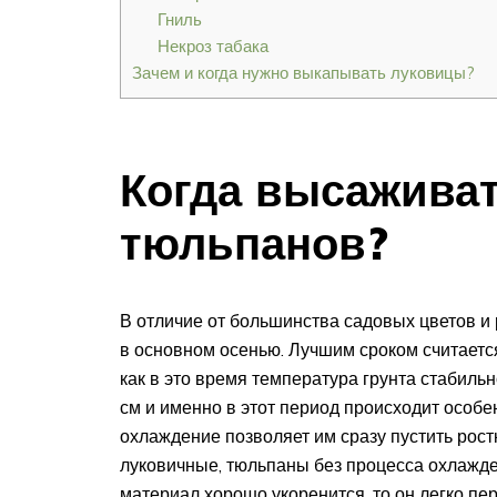
Гниль
Некроз табака
Зачем и когда нужно выкапывать луковицы?
Когда высажива
тюльпанов?
В отличие от большинства садовых цветов и
в основном осенью. Лучшим сроком считается
как в это время температура грунта стабиль
см и именно в этот период происходит особе
охлаждение позволяет им сразу пустить рост
луковичные, тюльпаны без процесса охлажде
материал хорошо укоренится, то он легко пе