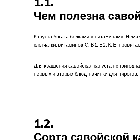
1.1.
Чем полезна савой
Капуста богата белками и витаминами. Немал
клетчатки, витаминов С, В1, В2, К, Е, провит
Для квашения савойская капуста непригодна
первых и вторых блюд, начинки для пирогов,
1.2.
Сорта савойской 