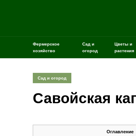
Фермерское
Сад и
Цветы и
хозяйство
огород
растения
Сад и огород
Савойская ка
Оглавление