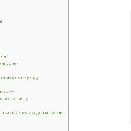
е)
ные?
 капусты?
 отличиях по уходу.
апусту?
садка в почву
, сорта капусты для квашения.