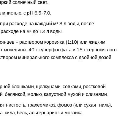
яркий солнечный свет.
линистые, с pH 6,5-7,0.
 при расходе на каждый м² 8 л воды, после
расходе на м² до 13 л воды.
янцев – раствором коровяка (1:10) или жидким
г мочевины, 40 г суперфосфата и 15 г сернокислого
створом минерального комплекса с двойной дозой
ерной блошками, щелкунами, совками, ростковой
, белянкой, молью, капустной мухой и слизнями.
ятнистость, трахеомикоз, фомоз (или сухая гниль),
, кила, бель, альтернариоз и мозаика.