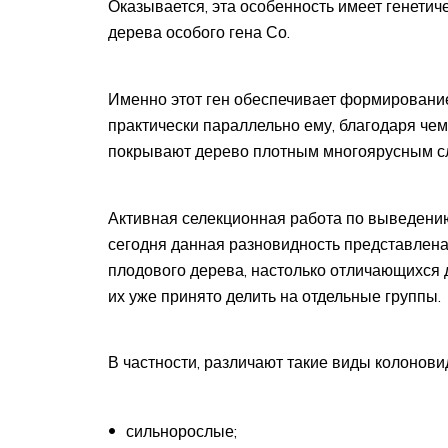
Оказывается, эта особенность имеет генетич
дерева особого гена Со.
Именно этот ген обеспечивает формирование 
практически параллельно ему, благодаря че
покрывают дерево плотным многоярусным с
Активная селекционная работа по выведению
сегодня данная разновидность представлена
плодового дерева, настолько отличающихся др
их уже принято делить на отдельные группы.
В частности, различают такие виды колонови
сильнорослые;