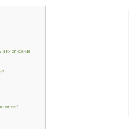
 и их описание
е?
блонями?