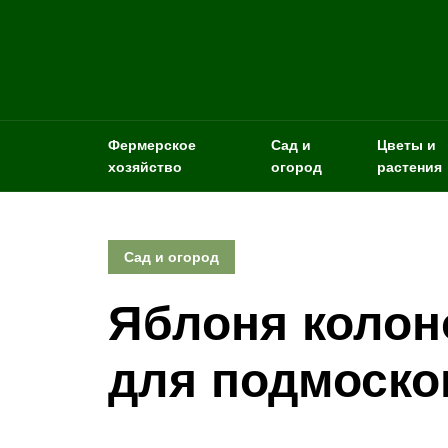
Фермерское
Сад и
Цветы и
хозяйство
огород
растения
Сад и огород
Яблоня колон
для подмоско