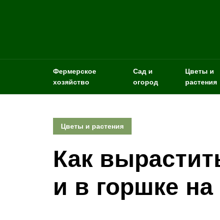
Фермерское
Сад и
Цветы и
хозяйство
огород
растения
Цветы и растения
Как вырастить
и в горшке на