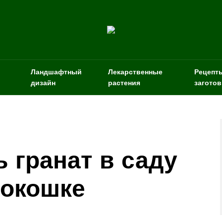
Ландшафтный
Лекарственные
Рецепт
дизайн
растения
заготов
 гранат в саду
 окошке