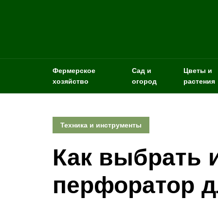
Фермерское
Сад и
Цветы и
хозяйство
огород
растения
Техника и инструменты
Как выбрать 
перфоратор д