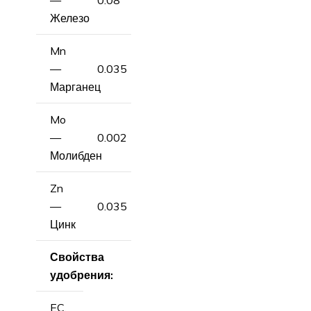
—
0.08
Железо
Mn
—
0.035
Марганец
Mo
—
0.002
Молибден
Zn
—
0.035
Цинк
Свойства
удобрения:
EC,