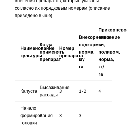
внесения препаратов, которые указаны
согласно их порядковым номерам (описание
приведено выше).
Прикорнево
Внекорневые
внесение
Когда
подкормки,
с
Наименование
Номер
применять
норма,
поливом,
культуры
препарата
препарат
кг/
норма,
га
кг/
га
Высаживание
Капуста
3
1-2
4
рассады
Начало
формирования
3
3
3
головки