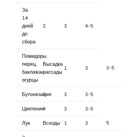
За
14
дней
2
3
4-5
до
сбора
Помидоры,
перец,
Высадка
3-5
1
3
баклажан,
рассады
огурцы
Бутонизация
3
3
3-5
Цветение
4
3
3-5
5
Лук
Всходы
1
3