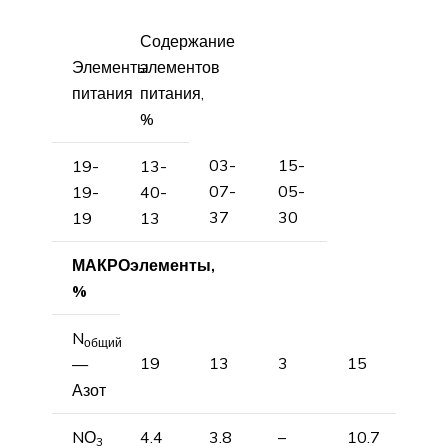
Содержание
Элементы
элементов
питания
питания,
%
03-
15-
19-
13-
07-
05-
19-
40-
37
30
19
13
МАКРОэлементы,
%
N
общий
19
13
3
15
—
Азот
NО
4.4
3.8
–
10.7
3