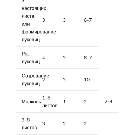
3
настоящих
листа,
3
3
6-7
или
формирование
луковиц
Рост
4
3
6-7
луковиц
Созревание
2
3
10
луковиц
1-5
2-4
Морковь
1
2
листов
3-8
3
2
2
листов