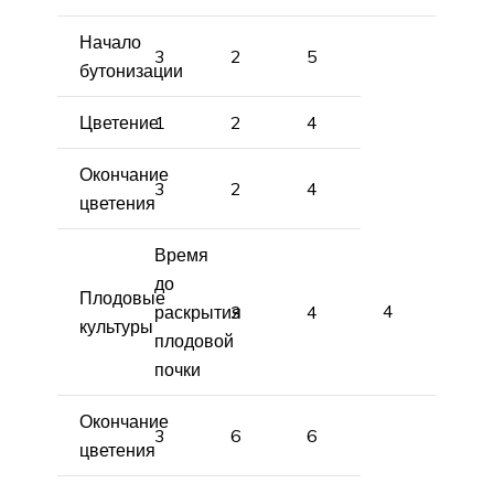
Начало
3
2
5
бутонизации
Цветение
1
2
4
Окончание
3
2
4
цветения
Время
до
Плодовые
4
раскрытия
3
4
культуры
плодовой
почки
Окончание
3
6
6
цветения