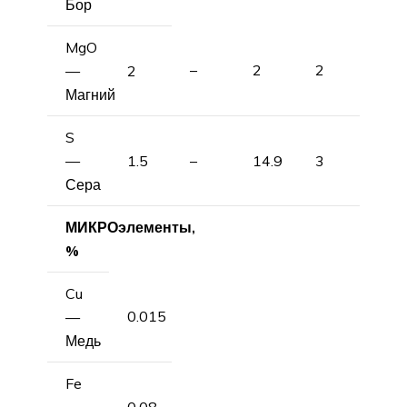
Бор
MgO
–
2
2
—
2
Магний
S
—
1.5
–
14.9
3
Сера
МИКРОэлементы,
%
Cu
0.015
—
Медь
Fe