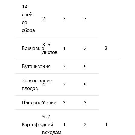
14
дней
2
3
3
до
сбора
3-5
3
Бахчевые
1
2
листов
Бутонизация
3
2
5
Завязывание
4
2
5
плодов
Плодоношение
2
3
3
5-7
4
Картофель
дней
1
2
всходам