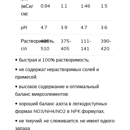
0.94
1.1
1.46
1.5
(мСи/
см)
pН
4.7
3.9
4.7
3.6
Растворимость,
495-
375-
111-
390-
г/л
510
405
141
420
быстрая и 100% растворимость;
не содержат нерастворимых солей и
примесей;
высокое содержание и оптимальный
баланс микроэлементов;
хороший баланс азота в легкодоступных
формах NO3/NH4/NO2 в NPK формулах;
не текучий, не слеживается, не имеет едкого
запаха;