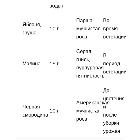
воды)
Парша,
Во
Яблоня,
10 г
мучнистая
время
груша
роса
вегетации
Серая
В
гниль,
Малина
15 г
период
пурпуровая
вегетации
пятнистость
До
цветения
Американская
Черная
и
10 г
мучнистая
смородина
после
роса
уборки
урожая