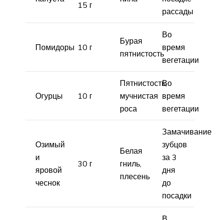
15 г
рассады
Во
Бурая
Помидоры
10 г
время
пятнистость
вегетации
Пятнистость,
Во
Огурцы
10 г
мучнистая
время
роса
вегетации
Замачивание
Озимый
зубцов
Белая
и
за 3
30 г
гниль,
яровой
дня
плесень
чеснок
до
посадки
В