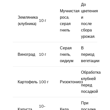
До
Мучнистая
цветения
Земляника
роса,
и
10 г
(клубника)
серая
после
гниль
сбора
урожая.
Серая
В
Виноград
10 г
гниль,
период
оидиум
вегетации
Обработка
клубней
Картофель
100 г
Ризоктониоз
перед
посадкой
При
10-
Капуста
Кила
посадке