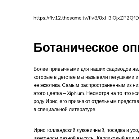
https://flv12.thesame.tv/flv8/8xH3iOjxZ
Ботаническое оп
Более привычными для наших садоводов явл
которые в детстве мы называли петушками и
не экзотика. Самым распространенным из ни
этого цветка – Xiphium. Несмотря на то что 
роду Ирис, его признают отдельным представ
в специальной литературе.
Ирис голландский луковичный, посадка и ухо
цветоносы разной высоты. Карликовый вид м