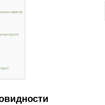
вичных ирисов
ытом грунте
грунт
новидности