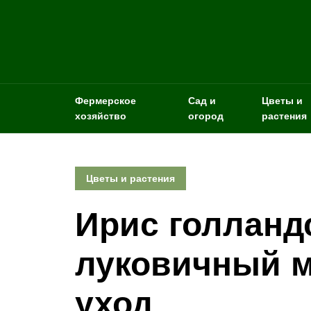
Фермерское
Сад и
Цветы и
хозяйство
огород
растения
Цветы и растения
Ирис голланд
луковичный м
уход