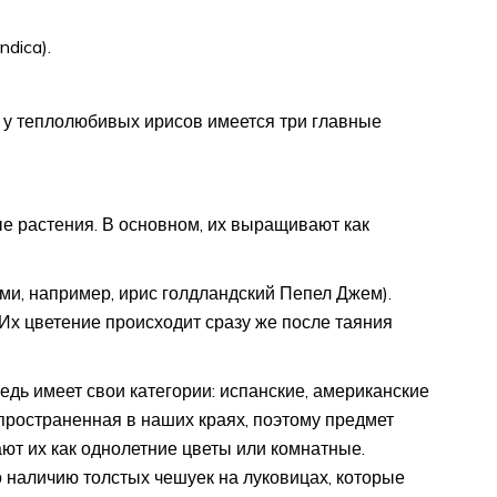
ndica).
о у теплолюбивых ирисов имеется три главные
е растения. В основном, их выращивают как
и, например, ирис голдландский Пепел Джем).
х цветение происходит сразу же после таяния
дь имеет свои категории: испанские, американские
пространенная в наших краях, поэтому предмет
ют их как однолетние цветы или комнатные.
 наличию толстых чешуек на луковицах, которые