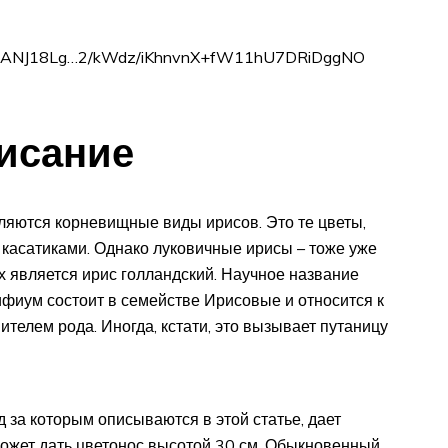
P2QfDANJ18Lg…2/kWdz/iKhnvnX+fW11hU7DRiDggNO
исание
яются корневищные виды ирисов. Это те цветы,
 касатиками. Однако луковичные ирисы – тоже уже
х является ирис голландский. Научное название
ксифиум состоит в семействе Ирисовые и относится к
ителем рода. Иногда, кстати, это вызывает путаницу
д за которым описываются в этой статье, дает
ожет дать цветонос высотой 30 см. Обыкновенный