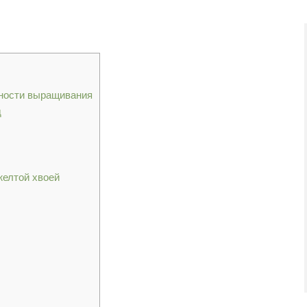
нности выращивания
д
желтой хвоей