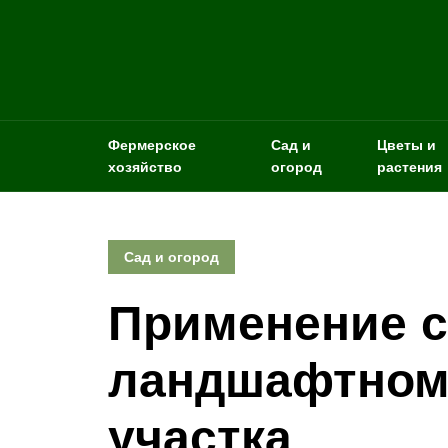
Фермерское
Сад и
Цветы и
хозяйство
огород
растения
Сад и огород
Применение с
ландшафтном
участка