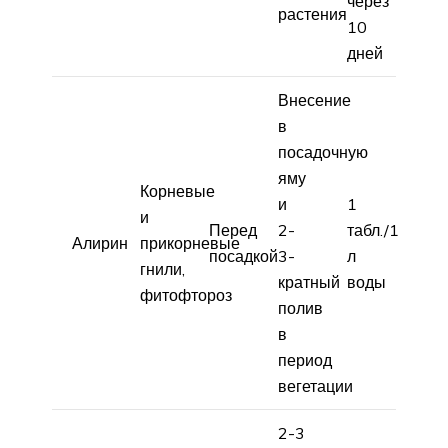
через
растения
10
дней
Внесение
в
посадочную
яму
Корневые
и
1
и
Перед
2-
табл./1
Алирин
прикорневые
посадкой
3-
л
гнили,
кратный
воды
фитофтороз
полив
в
период
вегетации
2-3