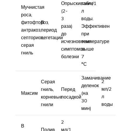
Опрыскивание
табл./1
Мучнистая
(2-
л
роса,
3
воды.
фитофтороз,
В
раза)
Эффективен
антракоз,
период
до
при
септориоз,
вегетации
исчезновения
температуре
серая
симптомов
выше
гниль
болезни
7
°С
Замачивание
2
Серая
деленок
мл/2
гниль,
Перед
Максим
(на
л
корневые
посадкой
30
воды
гнили
мин)
2
В
Полив
мл/1