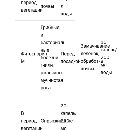
период
почвы
л
вегетации
воды
Грибные
и
10
бактериаль­
Замачивание
капель/
ные
деленок,
Фитоспорин
Перед
200
болезни:
обработка
М
посадкой
мл
гнили,
почвы
воды
ржавчины,
мучнистая
роса
20
В
капель/
период
Опрыскивание
200
вегетации
мл