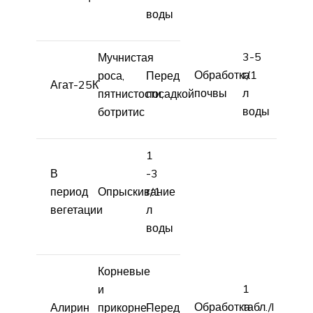
воды
3-5
Мучнистая
Обработка
г/1
роса,
Перед
Агат-25К
почвы
л
пятнистости,
посадкой
воды
ботритис
1
В
-3
период
Опрыскивание
г/1
вегетации
л
воды
Корневые
1
и
Обработка
табл./l
Алирин
прикорне­
Перед