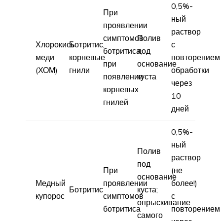
0,5%-
При
ный
проявлении
раствор
симптомов
Полив
Хлорокись
Ботритис,
с
ботритиса;
под
меди
корневые
повторением
при
основание
(ХОМ)
гнили
обработки
появлении
куста
через
корневых
10
гнилей
дней
0,5%-
ный
Полив
раствор
под
При
(не
основание
Медный
проявлении
более!)
Ботритис
куста;
купорос
симптомов
с
опрыскивание
ботритиса
повторением
самого