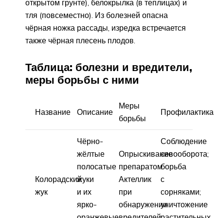
открытом грунте), белокрылка (в теплицах) и
тля (повсеместно). Из болезней опасна
чёрная ножка рассады, изредка встречается
также чёрная плесень плодов.
Таблица: болезни и вредители,
меры борьбы с ними
Меры
Название
Описание
Профилактика
борьбы
Чёрно-
Соблюдение
жёлтые
Опрыскивание
севооборота;
полосатые
препаратом
борьба
Колорадский
жуки
Актеллик
с
жук
и их
при
сорняками;
ярко-
обнаружении
уничтожение
оранжевые
вредителей.
растительных