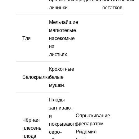
личинки.
остатков.
Мельчайшие
мягкотелые
Тля
насекомые
на
листьях.
Крохотные
Белокрылка
белые
мушки.
Плоды
загнивают
Опрыскивание
и
Чёрная
препаратом
покрываются
плесень
Ридомил
серо-
плода