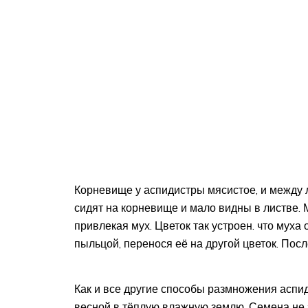
Корневище у аспидистры мясистое, и между л
сидят на корневище и мало видны в листве. 
привлекая мух. Цветок так устроен. что муха
пыльцой, перенося её на другой цветок. Пос
Как и все другие способы размножения аспи
весной в тёплую влажную землю. Семена не з