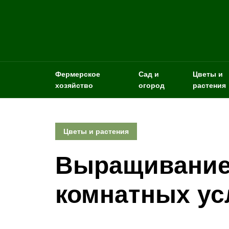
Фермерское
Сад и
Цветы и
хозяйство
огород
растения
Цветы и растения
Выращивание
комнатных ус