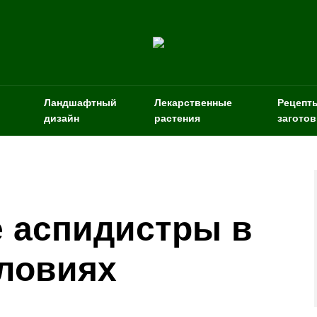
Ландшафтный
Лекарственные
Рецепт
дизайн
растения
заготов
 аспидистры в
ловиях