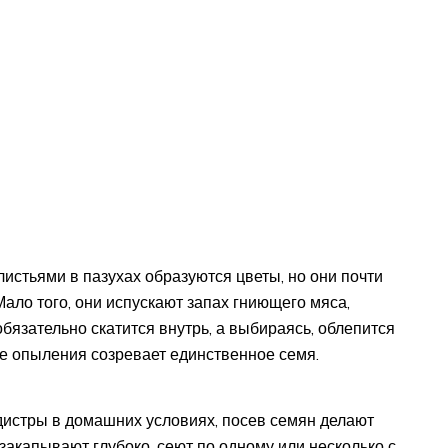
истьями в пазухах образуются цветы, но они почти
Мало того, они испускают запах гниющего мяса,
 обязательно скатится внутрь, а выбираясь, облепится
ле опыления созревает единственное семя.
дистры в домашних условиях, посев семян делают
акапывают глубоко, сеют по одному или несколько с