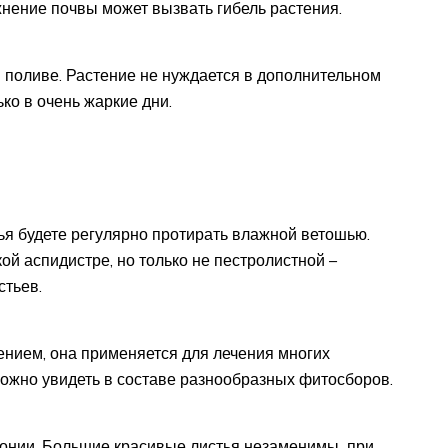
нение почвы может вызвать гибель растения.
м поливе. Растение не нуждается в дополнительном
ко в очень жаркие дни.
ья будете регулярно протирать влажной ветошью.
й аспидистре, но только не пестролистной –
стьев.
ением, она применяется для лечения многих
ожно увидеть в составе разнообразных фитосборов.
понии. Большие красивые листья незаменимы при