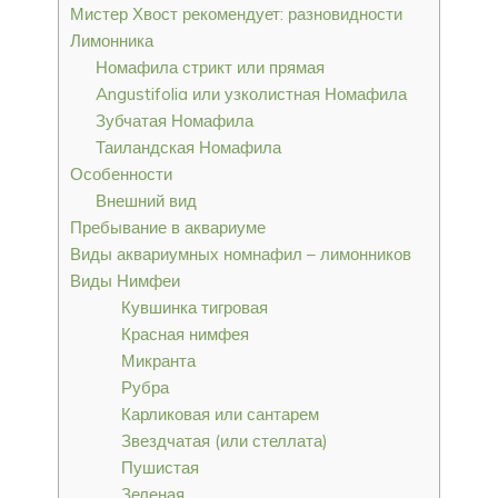
Мистер Хвост рекомендует: разновидности
Лимонника
Номафила стрикт или прямая
Angustifolia или узколистная Номафила
Зубчатая Номафила
Таиландская Номафила
Особенности
Внешний вид
Пребывание в аквариуме
Виды аквариумных номнафил – лимонников
Виды Нимфеи
Кувшинка тигровая
Красная нимфея
Микранта
Рубра
Карликовая или сантарем
Звездчатая (или стеллата)
Пушистая
Зеленая