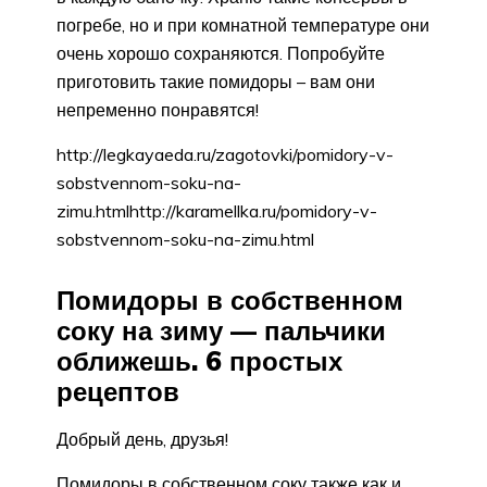
погребе, но и при комнатной температуре они
очень хорошо сохраняются. Попробуйте
приготовить такие помидоры – вам они
непременно понравятся!
http://legkayaeda.ru/zagotovki/pomidory-v-
sobstvennom-soku-na-
zimu.htmlhttp://karamellka.ru/pomidory-v-
sobstvennom-soku-na-zimu.html
Помидоры в собственном
соку на зиму — пальчики
оближешь. 6 простых
рецептов
Добрый день, друзья!
Помидоры в собственном соку также как и