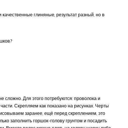
и качественные глиняные, результат разный, но в
ршков?
не сложно. Для этого потребуются: проволока и
части. Скрепляем как показано на рисунках. Черты
орисовываем заранее, ещё перед скреплением, это
олько заполнить горшок-голову грунтом и посадить
и. Вместо волос можно одеть на голову шапку либо