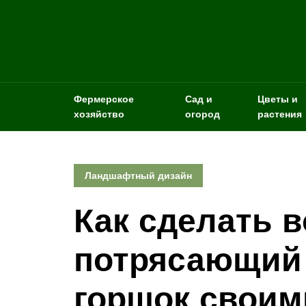
Фермерское
Сад и
Цветы и
хозяйство
огород
растения
Ландшафтный дизайн
Как сделать в
потрясающий
горшок своим