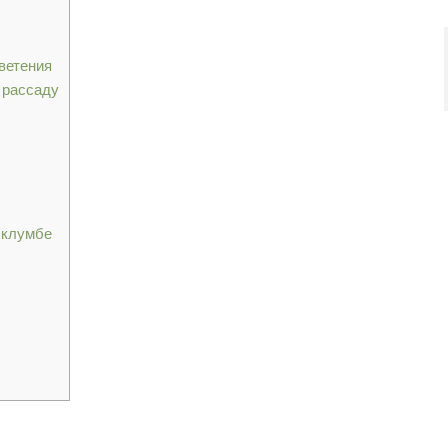
ветения
 рассаду
 клумбе