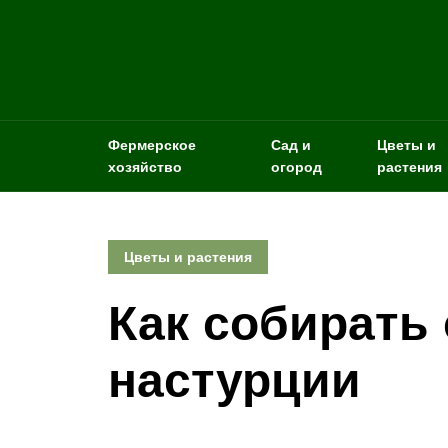
Фермерское
Сад и
Цветы и
хозяйство
огород
растения
Цветы и растения
Как собирать
настурции