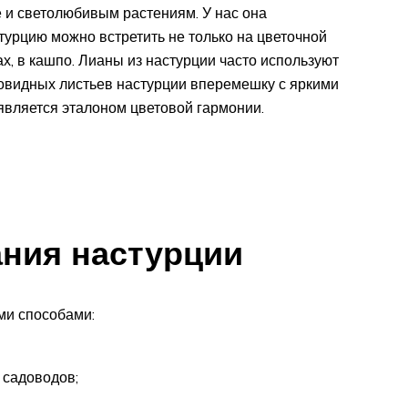
е и светолюбивым растениям. У нас она
турцию можно встретить не только на цветочной
ах, в кашпо. Лианы из настурции часто используют
товидных листьев настурции вперемешку с яркими
вляется эталоном цветовой гармонии.
ния настурции
ми способами:
 садоводов;