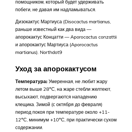
помощником, который будет удерживать
побеги, не давая им надламываться.
Дизокактус Мартиуса (Disocactus martianus,
раньше известный как два вида —
апорокактус Концатти — Aporocactus conzattii
и апорокактус Мартиуса (Aporocactus
martianus). Northdot9
Уход за апорокактусом
Температура:
Умеренная, не любит жару
летом выше 28°С, на жаре стебли желтеют,
высыхают, подвергаются нападению
клещика. Зимой (с октября до февраля)
период покоя при температуре около +11-
12°С, минимум +10°С, при практически сухом
содержании.