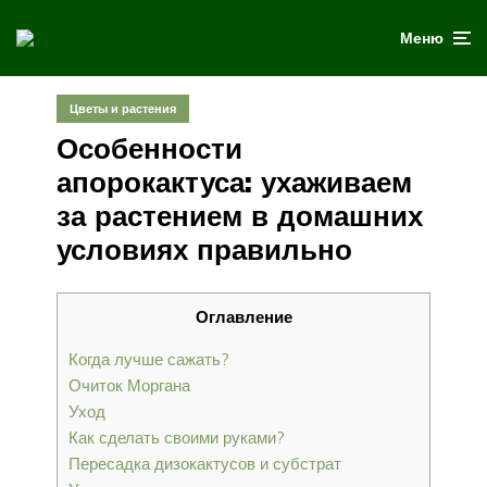
Меню
Цветы и растения
Особенности
апорокактуса: ухаживаем
за растением в домашних
условиях правильно
Оглавление
Когда лучше сажать?
Очиток Моргана
Уход
Как сделать своими руками?
Пересадка дизокактусов и субстрат