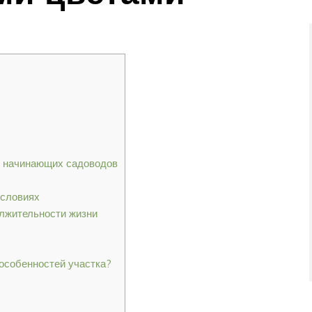
я начинающих садоводов
условиях
олжительности жизни
 особенностей участка?