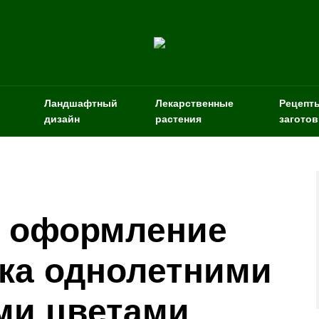
Ландшафтный
Лекарственные
Рецепт
дизайн
растения
заготов
е оформление
тка однолетними
ми цветами