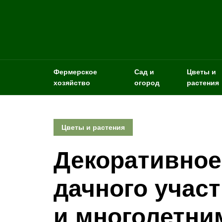
Фермерское
Сад и
Цветы и
хозяйство
огород
растения
Цветы и растения
Декоративно
дачного учас
и многолетни