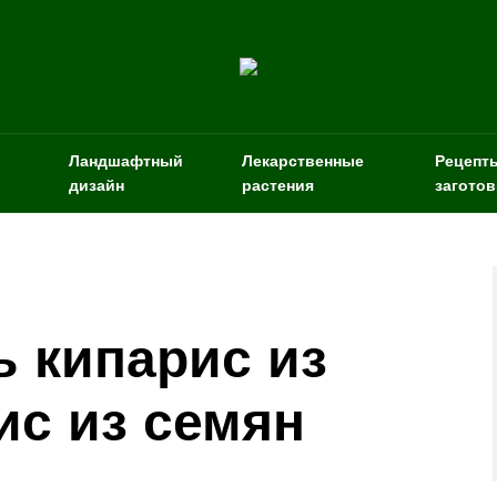
Ландшафтный
Лекарственные
Рецепт
дизайн
растения
заготов
ь кипарис из
ис из семян