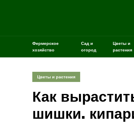
Фермерское
Сад и
Цветы и
хозяйство
огород
растения
Цветы и растения
Как вырастит
шишки. кипар