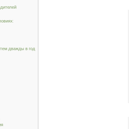
едителей
ловиях:
тем дважды в год
ия