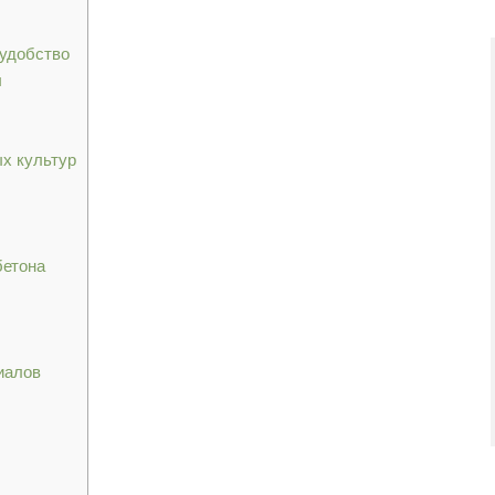
 удобство
ы
х культур
бетона
иалов