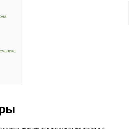
тона
есчаника
еры