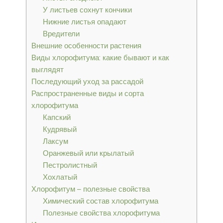
У листьев сохнут кончики
Нижние листья опадают
Вредители
Внешние особенности растения
Виды хлорофитума: какие бывают и как
выглядят
Последующий уход за рассадой
Распространенные виды и сорта
хлорофитума
Капский
Кудрявый
Лаксум
Оранжевый или крылатый
Пестролистный
Хохлатый
Хлорофитум – полезные свойства
Химический состав хлорофитума
Полезные свойства хлорофитума