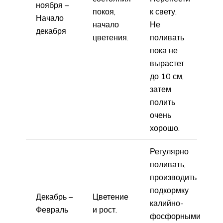
ноября –
покоя,
к свету.
Начало
начало
Не
декабря
цветения.
поливать
пока не
вырастет
до 10 см,
затем
полить
очень
хорошо.
Регулярно
поливать,
производить
подкормку
Декабрь –
Цветение
калийно-
Февраль
и рост.
фосфорными