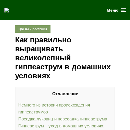
Меню
Цветы и растения
Как правильно
выращивать
великолепный
гиппеаструм в домашних
условиях
Оглавление
Немного из истории происхождения
гиппеаструмов
Посадка луковиц и пересадка гиппеаструма
Гиппеаструм – уход в домашних условиях: