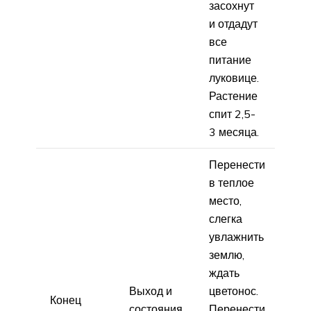
засохнут
и отдадут
все
питание
луковице.
Растение
спит 2,5-
3 месяца.
Перенести
в теплое
место,
слегка
увлажнить
землю,
ждать
Выход и
цветонос.
Конец
состояния
Перенести