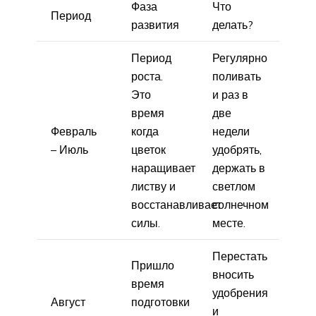
Фаза
Что
Период
развития
делать?
Период
Регулярно
роста.
поливать
Это
и раз в
время
две
Февраль
когда
недели
– Июль
цветок
удобрять,
наращивает
держать в
листву и
светлом
восстанавливает
солнечном
силы.
месте.
Перестать
Пришло
вносить
время
удобрения
Август
подготовки
и