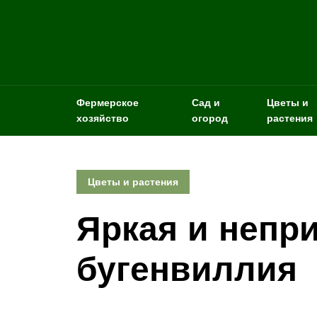
Фермерское
Сад и
Цветы и
хозяйство
огород
растения
Цветы и растения
Яркая и непр
бугенвиллия