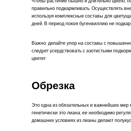
Чтобы растение пышно и длительно цвело, п
правильно подкармливать. Осуществлять вне
используя комплексные составы для цветущи
дней. В период покоя бугенвиллию не подка
Важно: делайте упор на составы с повышен
следует усердствовать с азотистыми подкормк
цветет
Обрезка
Это одна из обязательных и важнейших мер п
генетически это лиана, ее необходимо регул
домашних условиях из лианы делают полукус