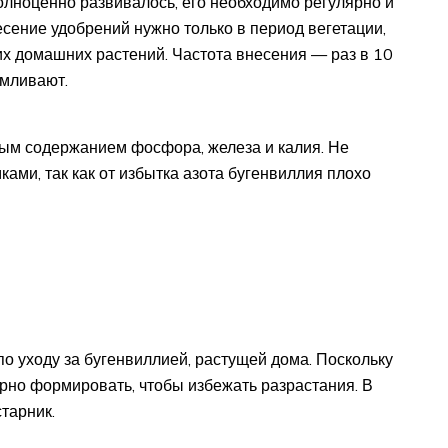
олноценно развивалось, его необходимо регулярно и
сение удобрений нужно только в период вегетации,
х домашних растений. Частота внесения — раз в 10
рмливают.
ным содержанием фосфора, железа и калия. Не
ами, так как от избытка азота бугенвиллия плохо
о уходу за бугенвиллией, растущей дома. Поскольку
ярно формировать, чтобы избежать разрастания. В
тарник.