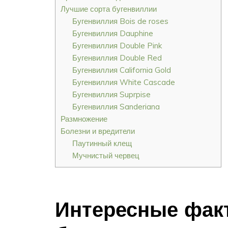
Лучшие сорта бугенвиллии
Бугенвиллия Bois de roses
Бугенвиллия Dauphine
Бугенвиллия Double Pink
Бугенвиллия Double Red
Бугенвиллия California Gold
Бугенвиллия White Cascade
Бугенвиллия Suprpise
Бугенвиллия Sanderiana
Размножение
Болезни и вредители
Паутинный клещ
Мучнистый червец
Интересные фак