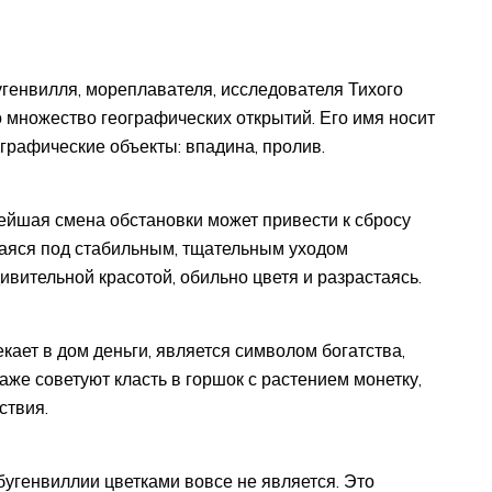
угенвилля, мореплавателя, исследователя Тихого
о множество географических открытий. Его имя носит
ографические объекты: впадина, пролив.
ейшая смена обстановки может привести к сбросу
щаяся под стабильным, тщательным уходом
ивительной красотой, обильно цветя и разрастаясь.
ает в дом деньги, является символом богатства,
аже советуют класть в горшок с растением монетку,
ствия.
у бугенвиллии цветками вовсе не является. Это